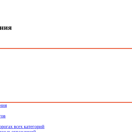
ения
ения
тов
рогах всех категорий
ожных ограждений