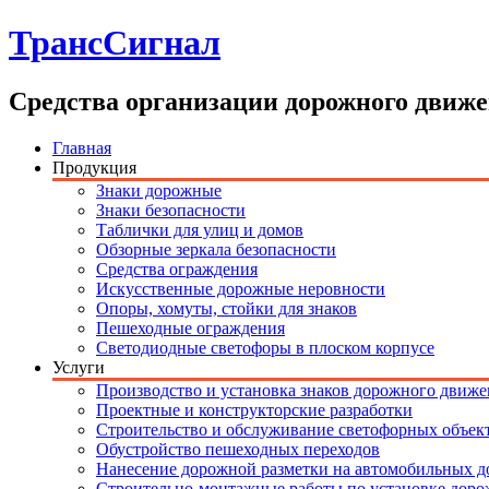
ТрансСигнал
Средства организации дорожного движ
Главная
Продукция
Знаки дорожные
Знаки безопасности
Таблички для улиц и домов
Обзорные зеркала безопасности
Средства ограждения
Искусственные дорожные неровности
Опоры, хомуты, стойки для знаков
Пешеходные ограждения
Светодиодные светофоры в плоском корпусе
Услуги
Производство и установка знаков дорожного движ
Проектные и конструкторские разработки
Строительство и обслуживание светофорных объек
Обустройство пешеходных переходов
Нанесение дорожной разметки на автомобильных до
Строительно-монтажные работы по установке дор